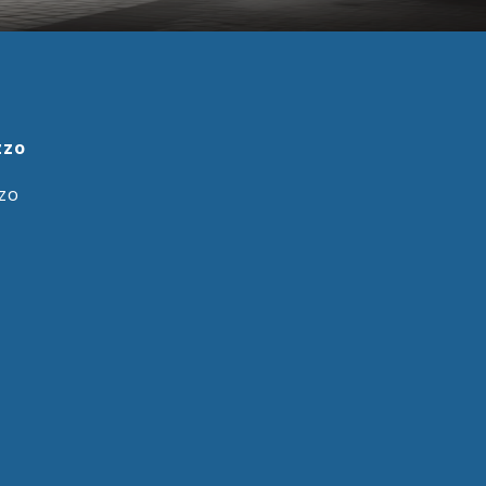
zzo
zzo